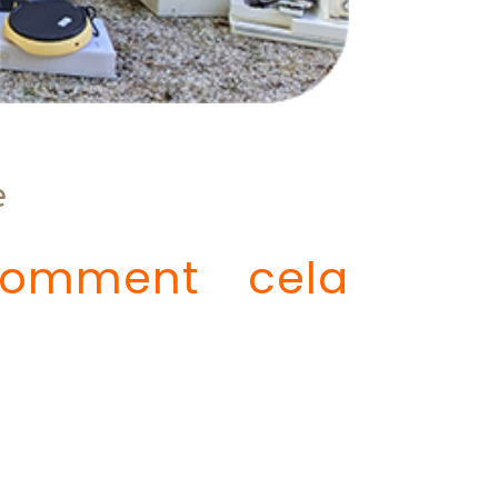
e
 comment cela